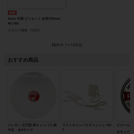
Anex 竹製 ピンセット 全長150mm
No.148
カタログ価格
700円
13
件中 1〜13件目
おすすめ商品
クレサン 正円型 張キャンバス 綿
ライトキャンバスサコッシュ 116-
ピカール ネリ
中目 全3サイズ
7
参考上代