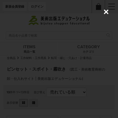
新規会員登録
ログイン
C
l
o
s
e
ITEMS
CATEGORY
商品一覧
カテゴリ
全商品
工作材料・工作用具
転写・綴じ・穴あけ・計量用品
ピンセット・スポイト・霧吹き
(図工・美術教育商材の
卸・仕入れサイト | 美術出版エデュケーショナル)
13
件中 1〜13件目
並び替え
表示切替