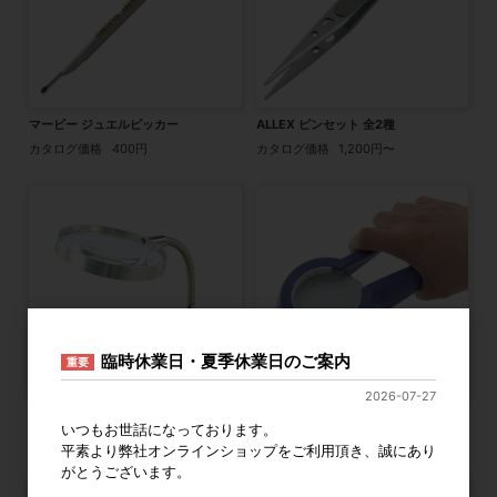
マービー ジュエルピッカー
ALLEX ピンセット 全2種
カタログ価格
400円
カタログ価格
1,200円〜
臨時休業日・夏季休業日のご案内
重要
2026-07-27
拡大鏡 グットヘルパー
びん蓋開け
いつもお世話になっております。
カタログ価格
3,900円
カタログ価格
1,500円
平素より弊社オンラインショップをご利用頂き、誠にあり
がとうございます。