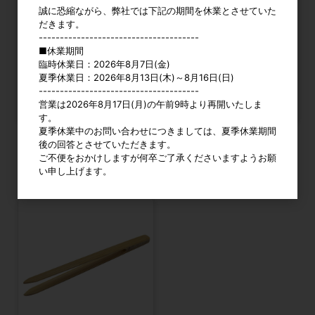
誠に恐縮ながら、弊社では下記の期間を休業とさせていた
だきます。
--------------------------------------
■休業期間
臨時休業日：2026年8月7日(金)
夏季休業日：2026年8月13日(木)～8月16日(日)
--------------------------------------
営業は2026年8月17日(月)の午前9時より再開いたしま
す。
夏季休業中のお問い合わせにつきましては、夏季休業期間
後の回答とさせていただきます。
Anex 竹製 ピンセット 全長200mm
Anex 竹製 ピンセット 平 全長180mm
ご不便をおかけしますが何卒ご了承くださいますようお願
No.149
No.150
い申し上げます。
カタログ価格
800円
カタログ価格
800円