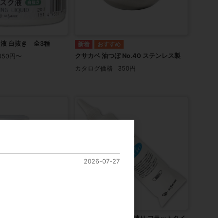
液 白抜き 全3種
クサカベ 油つぼ No.40 ステンレス製
450円〜
カタログ価格
350円
2026-07-27