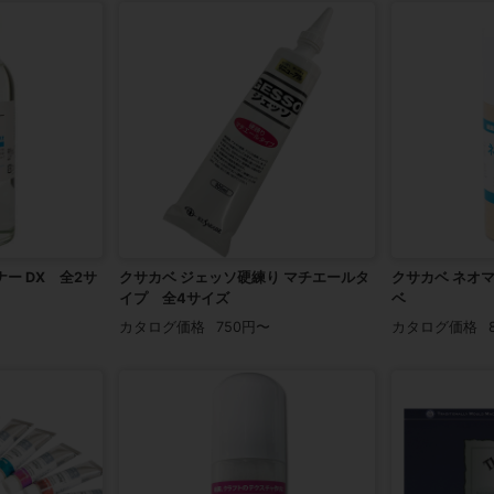
ー DX 全2サ
クサカベ ジェッソ硬練り マチエールタ
クサカベ ネオマ
イプ 全4サイズ
ベ
カタログ価格
750円〜
カタログ価格