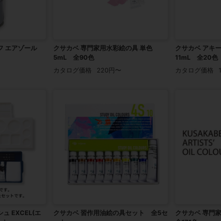
フ エアゾール
クサカベ 専門家用水彩絵の具 単色
クサカベ アキ
5mL 全90色
11mL 全20色
カタログ価格
220円〜
カタログ価格
 EXCEL(エ
クサカベ 習作用油絵の具セット 全5セ
クサカベ 専門