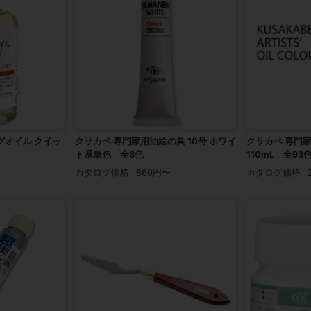
グオイル クイッ
クサカベ 専門家用油絵の具 10号 ホワイ
クサカベ 専門家
ト系単色 全8色
110mL 全93
カタログ価格
860円〜
カタログ価格