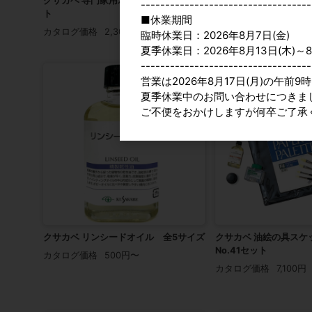
クサカベ 専門家用水彩絵の具 全6セッ
-----------------------------------
ト
クサカベ 水彩紙保存袋
■休業期間
カタログ価格
2,300円〜
臨時休業日：2026年8月7日(金)
カタログ価格
600円〜
夏季休業日：2026年8月13日(木)～8
-----------------------------------
営業は2026年8月17日(月)の午前
夏季休業中のお問い合わせにつきま
ご不便をおかけしますが何卒ご了承
クサカベ リンシードオイル 全5サイズ
クサカベ 油絵の具スケ
No.41セット
カタログ価格
500円〜
カタログ価格
7,100円