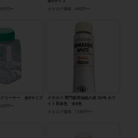
全5サイズ
950円〜
カタログ価格
440円〜
シクリーナー 全6サイズ
クサカベ 専門家用油絵の具 20号 ホワ
イト系単色 全8色
500円〜
カタログ価格
1,580円〜