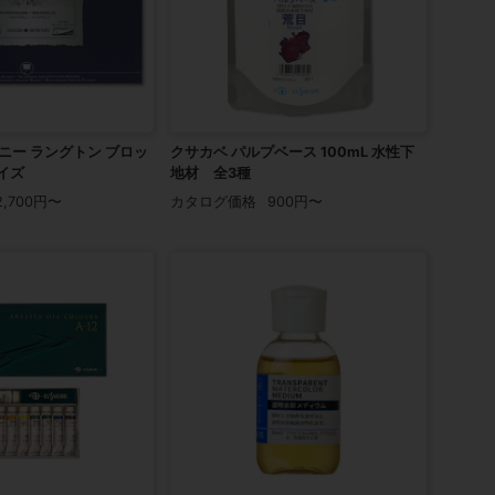
ニー ラングトン ブロッ
クサカベ パルプベース 100mL 水性下
イズ
地材 全3種
2,700円〜
カタログ価格
900円〜