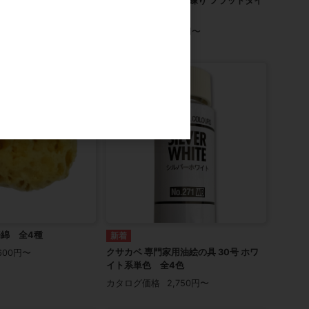
ーバーK 全2サイズ
クサカベ ジェッソ軟練り フラットタイ
プ 全4サイズ
660円
カタログ価格
750円〜
海綿 全4種
クサカベ 専門家用油絵の具 30号 ホワ
600円〜
イト系単色 全4色
カタログ価格
2,750円〜