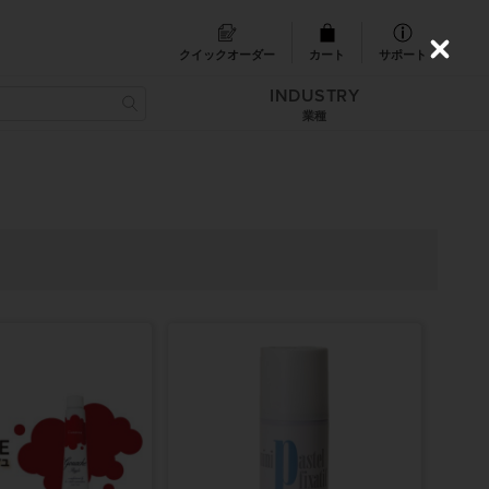
クイックオーダー
カート
サポート
C
l
INDUSTRY
o
s
業種
e