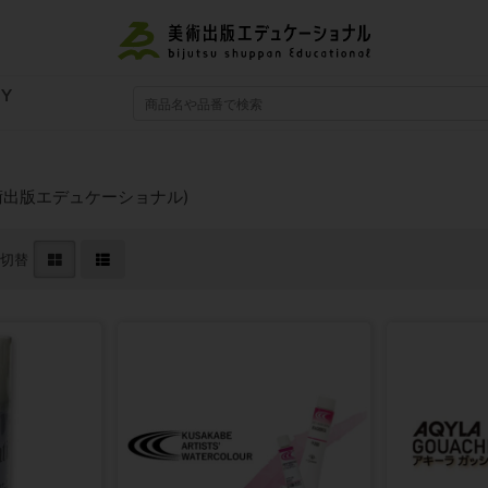
RY
術出版エデュケーショナル)
切替