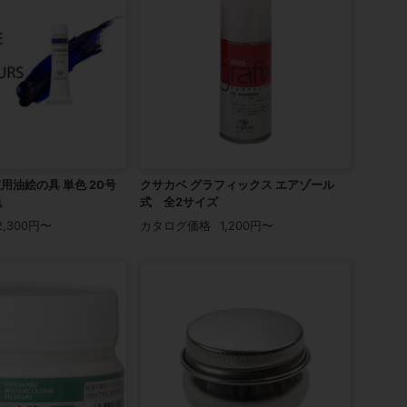
用油絵の具 単色 20号
クサカベ グラフィックス エアゾール
色
式 全2サイズ
2,300円〜
カタログ価格
1,200円〜