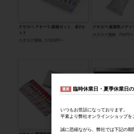
クサカベ アキーラ 紙箱セット 全2セ
クサカベ 超速乾メディ
ット
カタログ価格
750円〜
カタログ価格
3,500円〜
臨時休業日・夏季休業日
重要
いつもお世話になっております。
平素より弊社オンラインショップを
誠に恐縮ながら、弊社では下記の期