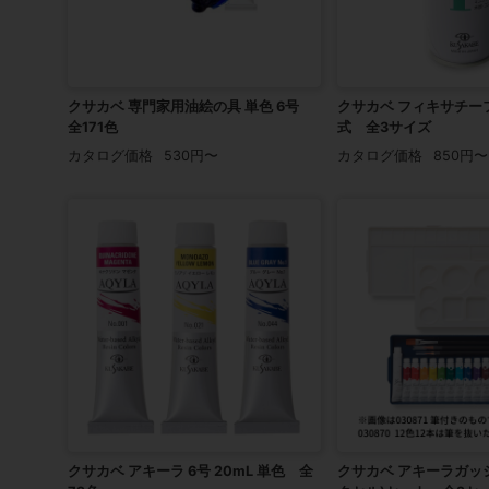
クサカベ 専門家用油絵の具 単色 6号
クサカベ フィキサチー
全171色
式 全3サイズ
カタログ価格
530円〜
カタログ価格
850円〜
クサカベ アキーラ 6号 20mL 単色 全
クサカベ アキーラガッシュ