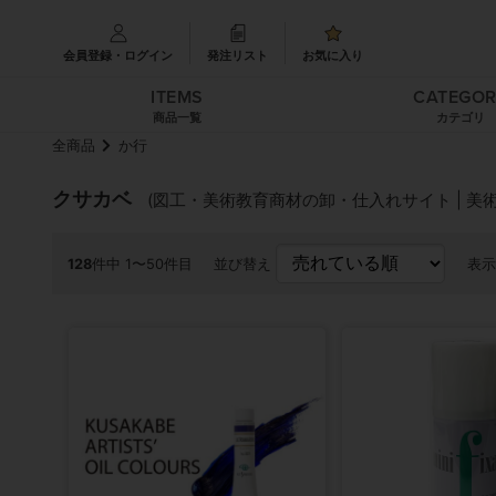
会員登録・ログイン
発注リスト
お気に入り
ITEMS
CATEGO
商品一覧
カテゴリ
全商品
か行
クサカベ
(図工・美術教育商材の卸・仕入れサイト | 美
128
件中 1〜50件目
並び替え
表示