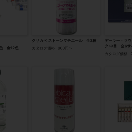
クサカベ ストーンマチエール 全2種
デーラー・ラウ
ク 中目 全6サ
色 全12色
カタログ価格
800円〜
カタログ価格