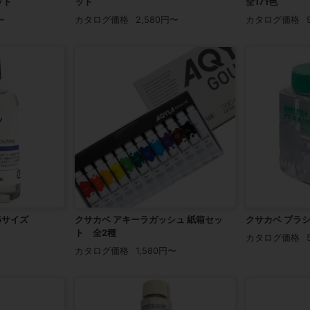
ット
ット
全171色
〜
カタログ価格
2,580円〜
カタログ価格
5サイズ
クサカベ アキーラガッシュ 紙箱セッ
クサカベ ブラ
ト 全2種
カタログ価格
カタログ価格
1,580円〜