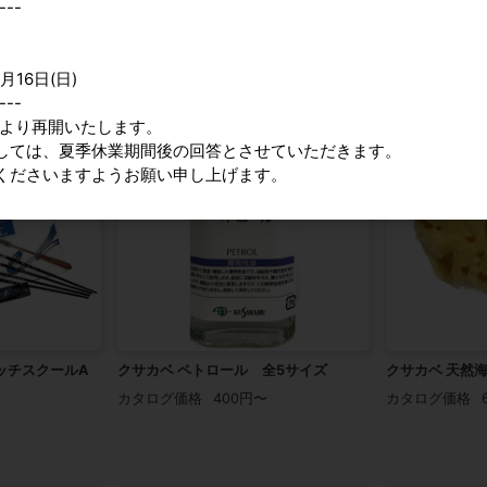
クサカベ ペインティングオイル スペシ
クサカベ リム
---
ャル 全5サイズ
 全4サイズ
カタログ価格
カタログ価格
500円〜
月16日(日)
---
9時より再開いたします。
しては、夏季休業期間後の回答とさせていただきます。
くださいますようお願い申し上げます。
ッチスクールA
クサカベ ペトロール 全5サイズ
クサカベ 天然
カタログ価格
400円〜
カタログ価格