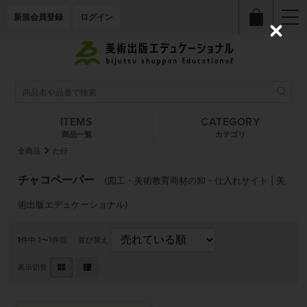
新規会員登録
ログイン
C
l
o
s
e
ITEMS
CATEGORY
商品一覧
カテゴリ
全商品
た行
チャコペーパー
(図工・美術教育商材の卸・仕入れサイト | 美
術出版エデュケーショナル)
1
件中 1〜1件目
並び替え
表示切替