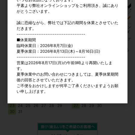
平素より弊社オンラインショップをご利用頂き、誠にあり
がとうございます。
誠に恐縮ながら、弊社では下記の期間を休業とさせていた
かた丸
クラフトアレンジ エポレジン
デザイン筆 
だきます。
3サイズ
--------------------------------------
カタログ価格
290円
参考上代
2,300円
カタログ価
■休業期間
臨時休業日：2026年8月7日(金)
すべてのおすすめ商品を見る
夏季休業日：2026年8月13日(木)～8月16日(日)
--------------------------------------
営業は2026年8月17日(月)の午前9時より再開いたしま
2026年8月
2026年9月
す。
夏季休業中のお問い合わせにつきましては、夏季休業期間
日
月
火
水
木
金
土
日
月
火
水
木
金
土
後の回答とさせていただきます。
1
1
2
3
4
5
ご不便をおかけしますが何卒ご了承くださいますようお願
2
3
4
5
6
7
8
6
7
8
9
10
11
12
い申し上げます。
9
10
11
12
13
14
15
13
14
15
16
17
18
19
16
17
18
19
20
21
22
20
21
22
23
24
25
26
23
24
25
26
27
28
29
27
28
29
30
30
31