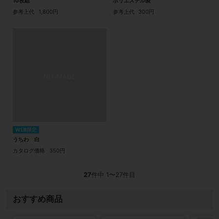
10枚組
ポリエステル製
参考上代
1,800円
参考上代
300円
WEB限定
うちわ 白
カタログ価格
350円
27
件中 1〜27件目
おすすめ商品