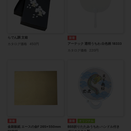
らでん調 文箱
アーテック 透明うちわ 白色柄 18333
カタログ価格
450円
カタログ価格
220円
オリジナル
金刷板紙 エースの金F 265×550mm
BSS折りたたみうちわ ハンドル付き