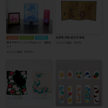
金屏風 四曲 組立済 無地
オリジナル
WEB限定
切子デザイン シンプルセット 全8セ
カタログ価格
790円
ット
カタログ価格
655円〜