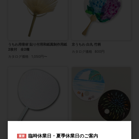
うちわ用骨材 貼り付用和紙風制作用紙
京うちわ 白丸 竹柄
2枚付 全2種
カタログ価格
800円
カタログ価格
1,050円〜
コンサートうちわ 白
抜きうちわ丸型 両面白
臨時休業日・夏季休業日のご案内
重要
カタログ価格
280円
カタログ価格
400円