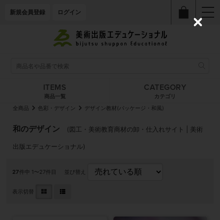
新規会員登録
ログイン
C
l
o
s
e
ITEMS
CATEGORY
商品一覧
カテゴリ
全商品
色彩・デザイン
デザイン教材(パッケージ・和風)
和のデザイン
(図工・美術教育商材の卸・仕入れサイト | 美術
出版エデュケーショナル)
27
件中 1〜27件目
並び替え
表示切替