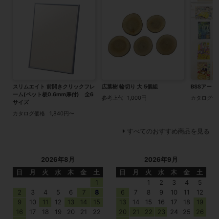
スリムエイト 前開きクリックフレ
広葉樹 輪切り 大 5個組
BSSアート
ーム(ペット板0.6mm厚付) 全6
参考上代
1,000円
カタログ価
サイズ
カタログ価格
1,840円〜
すべてのおすすめ商品を見る
2026年8月
2026年9月
日
月
火
水
木
金
土
日
月
火
水
木
金
土
1
1
2
3
4
5
2
3
4
5
6
7
8
6
7
8
9
10
11
12
9
10
11
12
13
14
15
13
14
15
16
17
18
19
16
17
18
19
20
21
22
20
21
22
23
24
25
26