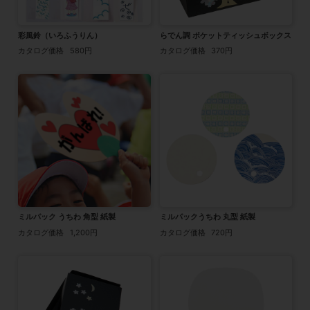
彩風鈴（いろふうりん）
らでん調 ポケットティッシュボックス
カタログ価格
580円
カタログ価格
370円
ミルパック うちわ 角型 紙製
ミルパックうちわ 丸型 紙製
カタログ価格
1,200円
カタログ価格
720円