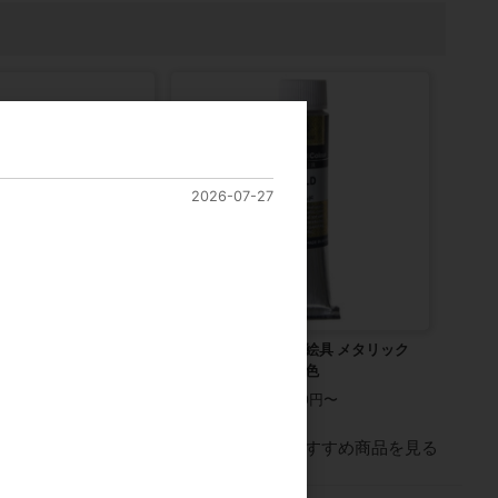
2026-07-27
画板 3mm厚 全5サイ
クサカベ ラスター油絵具 メタリック
色 6号 20mL 全5色
100円〜
カタログ価格
2,200円〜
すべてのおすすめ商品を見る