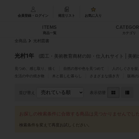
会員登録・ログイン
発注リスト
お気に入り
ITEMS
CATEGO
商品一覧
カテゴリ
全商品
光村図書
光村1年
(図工・美術教育商材の卸・仕入れサイト | 美術
見つめ、感じ取り、描く
自然の形や色を見つめて
人のしぐさを捉
生活の中の焼き物
木と親しむ暮らし
さまざまな描き方
版画の
並び替え
表示切替
お探しの検索条件に合致する商品は見つかりませんでし