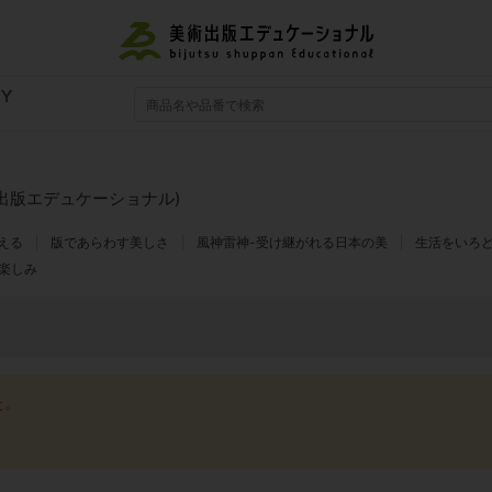
RY
出版エデュケーショナル)
える
版であらわす美しさ
風神雷神-受け継がれる日本の美
生活をいろ
楽しみ
た。