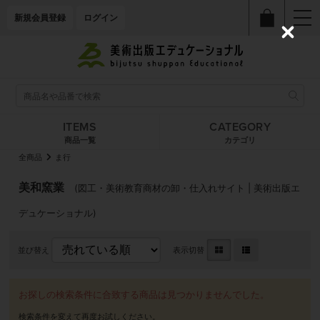
新規会員登録
ログイン
C
l
o
s
e
ITEMS
CATEGORY
商品一覧
カテゴリ
全商品
ま行
美和窯業
(図工・美術教育商材の卸・仕入れサイト | 美術出版エ
デュケーショナル)
並び替え
表示切替
お探しの検索条件に合致する商品は見つかりませんでした。