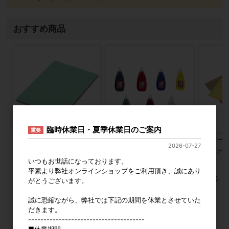
おすすめ商品
臨時休業日・夏季休業日のご案内
重要
ハイブリッド版画板 3mm厚 全
アスカインキ アスカ水溶性版画イ
BSS オー
2026-07-27
5サイズ
ンキ 800mL 全7色
カタログ価
カタログ価格
100円〜
カタログ価格
2,150円〜
いつもお世話になっております。
平素より弊社オンラインショップをご利用頂き、誠にあり
すべてのおすすめ商品を見る
がとうございます。
誠に恐縮ながら、弊社では下記の期間を休業とさせていた
2026年8月
2026年9月
だきます。
--------------------------------------
日
月
火
水
木
金
土
日
月
火
水
木
金
土
■休業期間