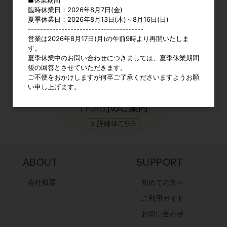
1
1
2
3
4
5
臨時休業日：2026年8月7日(金)
2
3
4
5
6
7
8
6
7
8
9
10
11
12
夏季休業日：2026年8月13日(木)～8月16日(日)
9
10
11
12
13
14
15
13
14
15
16
17
18
19
--------------------------------------
16
17
18
19
20
21
22
20
21
22
23
24
25
26
営業は2026年8月17日(月)の午前9時より再開いたしま
23
24
25
26
27
28
29
27
28
29
30
す。
30
31
夏季休業中のお問い合わせにつきましては、夏季休業期間
後の回答とさせていただきます。
ご不便をおかけしますが何卒ご了承くださいますようお願
い申し上げます。
ABOUT
SUPPORT
会社概要
初めての方へ
ご利用ガイド
お問い合わせ