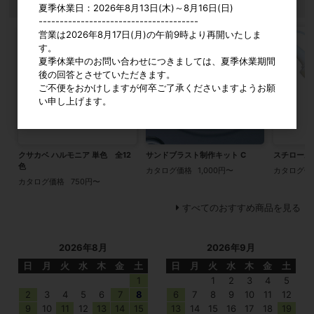
おすすめ商品
夏季休業日：2026年8月13日(木)～8月16日(日)
--------------------------------------
営業は2026年8月17日(月)の午前9時より再開いたしま
す。
夏季休業中のお問い合わせにつきましては、夏季休業期間
後の回答とさせていただきます。
ご不便をおかけしますが何卒ご了承くださいますようお願
い申し上げます。
クサカベ ハルモニア 単色 全12
サンドブラスト制作キット C
スチロール
色
カタログ価格
1,000円〜
カタログ価
カタログ価格
750円〜
すべてのおすすめ商品を見る
2026年8月
2026年9月
日
月
火
水
木
金
土
日
月
火
水
木
金
土
1
1
2
3
4
5
2
3
4
5
6
7
8
6
7
8
9
10
11
12
9
10
11
12
13
14
15
13
14
15
16
17
18
19