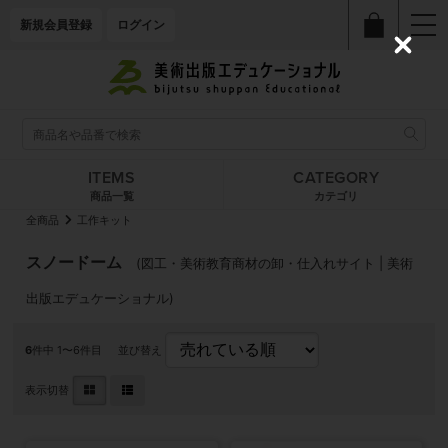
新規会員登録
ログイン
C
l
o
s
e
ITEMS
CATEGORY
商品一覧
カテゴリ
全商品
工作キット
スノードーム
(図工・美術教育商材の卸・仕入れサイト | 美術
出版エデュケーショナル)
6
件中 1〜6件目
並び替え
表示切替