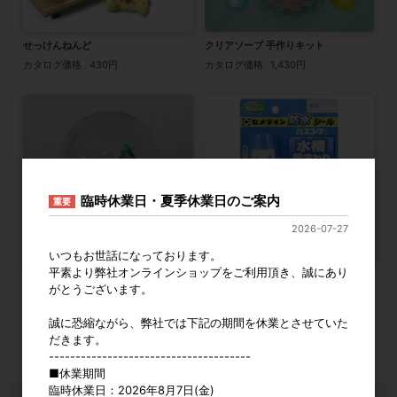
せっけんねんど
クリアソープ 手作りキット
カタログ価格
430円
カタログ価格
1,430円
臨時休業日・夏季休業日のご案内
重要
2026-07-27
いつもお世話になっております。
平素より弊社オンラインショップをご利用頂き、誠にあり
ネジ式スノードームキット
セメダイン シーリング材 バスコーク
がとうございます。
Ｎ 透明 HJ-148
参考上代
950円
カタログ価格
970円
誠に恐縮ながら、弊社では下記の期間を休業とさせていた
だきます。
6
件中 1〜6件目
--------------------------------------
■休業期間
臨時休業日：2026年8月7日(金)