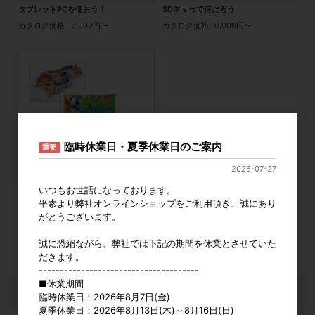
タブレットPCを使おう！
SDG’ｓって何だろう
カタログ価格
6,000円〜
カタログ価格
6,000円〜
臨時休業日・夏季休業日のご案内
重要
2026-07-27
いつもお世話になっております。
最新小学児童作品集 “なるほど発見”図
平素より弊社オンラインショップをご利用頂き、誠にあり
画工作
がとうございます。
カタログ価格
19,800円〜
誠に恐縮ながら、弊社では下記の期間を休業とさせていた
5
件中 1〜5件目
だきます。
--------------------------------------
■休業期間
おすすめ商品
臨時休業日：2026年8月7日(金)
夏季休業日：2026年8月13日(木)～8月16日(日)