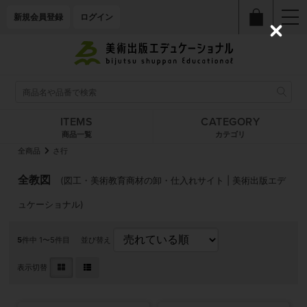
新規会員登録
ログイン
C
l
o
s
e
ITEMS
CATEGORY
商品一覧
カテゴリ
全商品
さ行
全教図
(図工・美術教育商材の卸・仕入れサイト | 美術出版エデ
ュケーショナル)
5
件中 1〜5件目
並び替え
表示切替