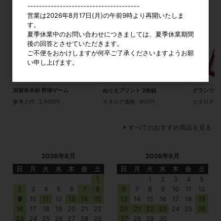
--------------------------------------
営業は2026年8月17日(月)の午前9時より再開いたしま
す。
夏季休業中のお問い合わせにつきましては、夏季休業期間
後の回答とさせていただきます。
ご不便をおかけしますが何卒ご了承くださいますようお願
い申し上げます。
加賀谷木材 野球ゲーム
ぬりえプリント 2枚組
グランツカッ
参考上代
2,500円
カタログ価格
455円
カタログ価
すべてのおすすめ商品を見る
2026年8月
2026年9月
日
月
火
水
木
金
土
日
月
火
水
木
金
土
1
1
2
3
4
5
2
3
4
5
6
7
8
6
7
8
9
10
11
12
9
10
11
12
13
14
15
13
14
15
16
17
18
19
16
17
18
19
20
21
22
20
21
22
23
24
25
26
23
24
25
26
27
28
29
27
28
29
30