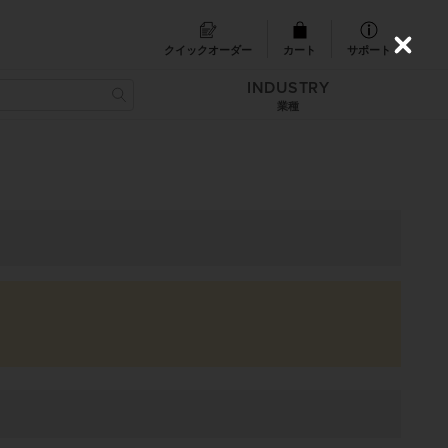
クイックオーダー
カート
サポート
C
l
INDUSTRY
o
s
業種
e