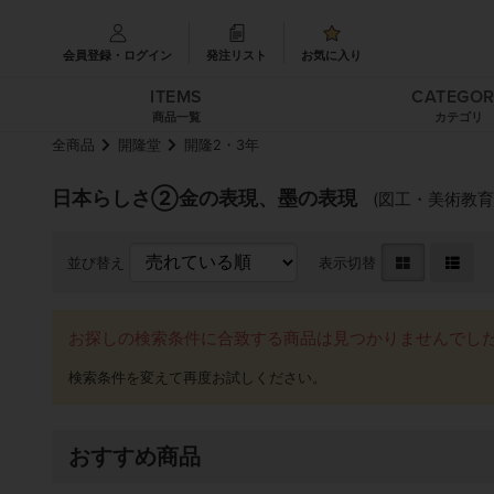
会員登録・ログイン
発注リスト
お気に入り
ITEMS
CATEGO
商品一覧
カテゴリ
全商品
開隆堂
開隆2・3年
日本らしさ②金の表現、墨の表現
(図工・美術教育
並び替え
表示切替
お探しの検索条件に合致する商品は見つかりませんでし
おすすめ商品