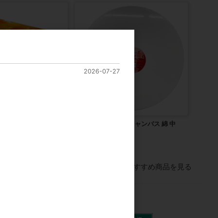
2026-07-27
ニア プラス
クレサン 正円型 張キャンバス 綿 中
目 全3サイズ
00円
参考上代
500円
すべてのおすすめ商品を見る