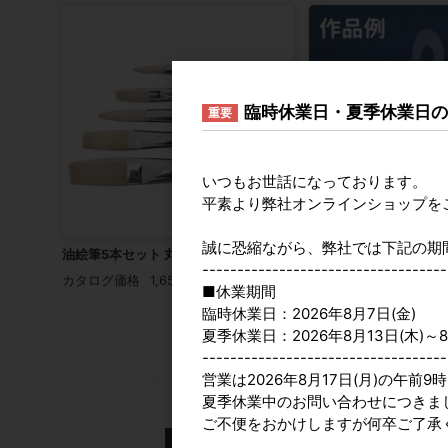
臨時休業日・夏季休業日
重要
いつもお世話になっております。
平素より弊社オンラインショップを
誠に恐縮ながら、弊社では下記の期
油絵筆5本セット 丸平混合 豚毛 短軸
工作キット LED用 ラン
-----------------------------------
カタログ価格
1,650円
カタログ価格
300円
■休業期間
臨時休業日：2026年8月7日(金)
夏季休業日：2026年8月13日(木)～8
-----------------------------------
営業は2026年8月17日(月)の午前
夏季休業中のお問い合わせにつきま
2026年8月
ご不便をおかけしますが何卒ご了承
日
月
火
水
木
金
土