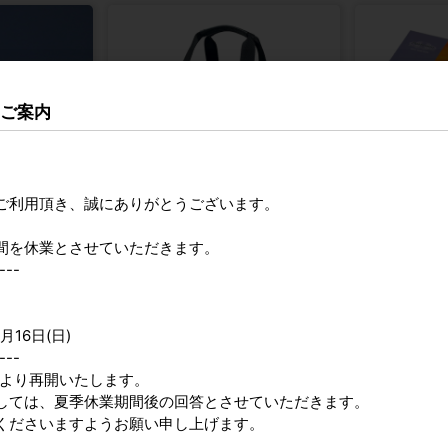
のご案内
ご利用頂き、誠にありがとうございます。
間を休業とさせていただきます。
タンBOX
BSS画材バッグ
クサカベ ハルモ
---
参考上代
1,600円
参考上代
8,7
月16日(日)
---
9時より再開いたします。
しては、夏季休業期間後の回答とさせていただきます。
2026年9月
くださいますようお願い申し上げます。
日
月
火
水
木
金
土