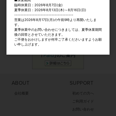
1
1
2
3
4
5
臨時休業日：2026年8月7日(金)
2
3
4
5
6
7
8
6
7
8
9
10
11
12
夏季休業日：2026年8月13日(木)～8月16日(日)
9
10
11
12
13
14
15
13
14
15
16
17
18
19
--------------------------------------
16
17
18
19
20
21
22
20
21
22
23
24
25
26
営業は2026年8月17日(月)の午前9時より再開いたしま
23
24
25
26
27
28
29
27
28
29
30
す。
30
31
夏季休業中のお問い合わせにつきましては、夏季休業期間
後の回答とさせていただきます。
ご不便をおかけしますが何卒ご了承くださいますようお願
い申し上げます。
ABOUT
SUPPORT
会社概要
初めての方へ
ご利用ガイド
お問い合わせ