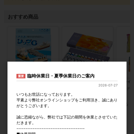
おすすめ商品
臨時休業日・夏季休業日のご案内
重要
加賀谷木材 自由工作キット シッ
クサカベ ハルモニア プラス
Beクレイ
2026-07-27
プ6
参考上代
8,700円
カタログ価
参考上代
1,600円
いつもお世話になっております。
平素より弊社オンラインショップをご利用頂き、誠にあり
すべてのおすすめ商品を見る
がとうございます。
誠に恐縮ながら、弊社では下記の期間を休業とさせていた
2026年8月
2026年9月
だきます。
--------------------------------------
日
月
火
水
木
金
土
日
月
火
水
木
金
土
■休業期間