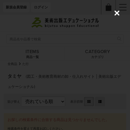
新規会員登録
ログイン
C
l
o
s
e
ITEMS
CATEGORY
商品一覧
カテゴリ
全商品
た行
タミヤ
(図工・美術教育商材の卸・仕入れサイト | 美術出版エデ
ュケーショナル)
並び替え
表示切替
お探しの検索条件に合致する商品は見つかりませんでした。