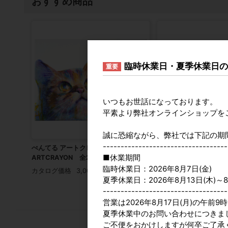
おすすめ商品
臨時休業日・夏季休業日
重要
いつもお世話になっております。
平素より弊社オンラインショップを
誠に恐縮ながら、弊社では下記の期
-----------------------------------
ぺんてる アートクレヨン
広葉樹 輪切り 大 5個組
■休業期間
ARTCRAYON 全2セット
参考上代
1,000円
臨時休業日：2026年8月7日(金)
カタログ価格
3,000円
夏季休業日：2026年8月13日(木)～8
-----------------------------------
営業は2026年8月17日(月)の午前
夏季休業中のお問い合わせにつきま
ご不便をおかけしますが何卒ご了承
2026年8月