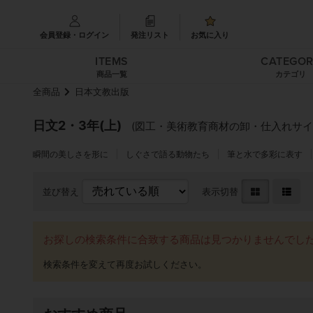
会員登録・ログイン
発注リスト
お気に入り
ITEMS
CATEGO
商品一覧
カテゴリ
全商品
日本文教出版
日文2・3年(上)
(図工・美術教育商材の卸・仕入れサイト
瞬間の美しさを形に
しぐさで語る動物たち
筆と水で多彩に表す
並び替え
表示切替
お探しの検索条件に合致する商品は見つかりませんでし