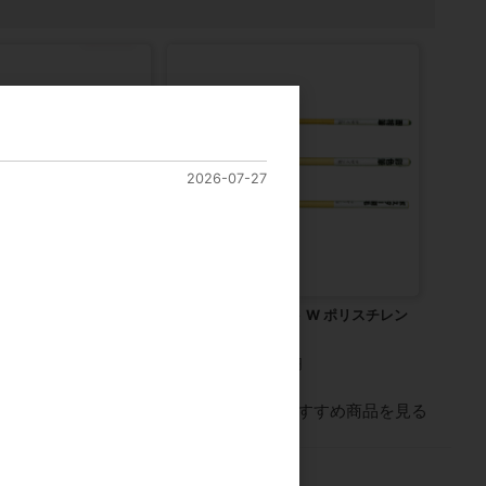
2026-07-27
ｍｉｎｉ
デザイン筆3本セット W ポリスチレン
軸
00円
カタログ価格
630円
すべてのおすすめ商品を見る