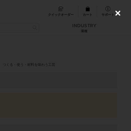
クイックオーダー
カート
サポート
C
l
INDUSTRY
o
s
業種
e
つくる・使う・材料を味わう工芸