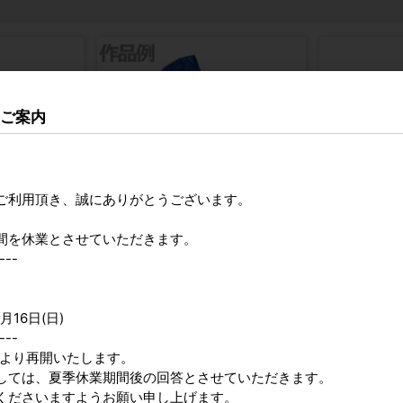
のご案内
ご利用頂き、誠にありがとうございます。
間を休業とさせていただきます。
---
貼ってはがせる ウォールステッカー 絵
つみきタウン
が描ける 無地 全2サイズ
参考上代
1,5
カタログ価格
255円
月16日(日)
---
9時より再開いたします。
しては、夏季休業期間後の回答とさせていただきます。
くださいますようお願い申し上げます。
2026年9月