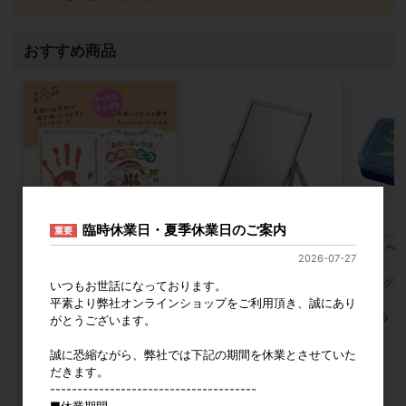
おすすめ商品
臨時休業日・夏季休業日のご案内
重要
クラサワ お誕生日カード ふんわ
片面鏡 88型 自画像用
クツワ ヘ
2026-07-27
りケーキ 5枚組 P0169
全2色
カタログ価格
1,350円
参考上代
350円
カタログ価
いつもお世話になっております。
平素より弊社オンラインショップをご利用頂き、誠にあり
すべてのおすすめ商品を見る
がとうございます。
誠に恐縮ながら、弊社では下記の期間を休業とさせていた
2026年8月
2026年9月
だきます。
--------------------------------------
日
月
火
水
木
金
土
日
月
火
水
木
金
土
■休業期間