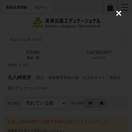
新規会員登録
ログイン
C
l
o
s
e
ITEMS
CATEGORY
商品一覧
カテゴリ
全商品
ま行
丸八鋳造所
(図工・美術教育商材の卸・仕入れサイト | 美術出
版エデュケーショナル)
並び替え
表示切替
お探しの検索条件に合致する商品は見つかりませんでした。