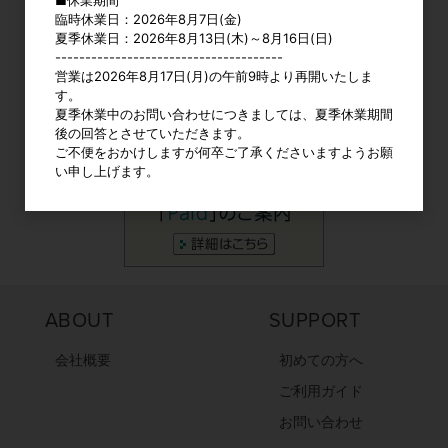
1
1
2
3
4
5
臨時休業日：2026年8月7日(金)
2
3
4
5
6
7
8
6
7
8
9
10
11
12
夏季休業日：2026年8月13日(木)～8月16日(日)
9
10
11
12
13
14
15
13
14
15
16
17
18
19
--------------------------------------
16
17
18
19
20
21
22
20
21
22
23
24
25
26
営業は2026年8月17日(月)の午前9時より再開いたしま
23
24
25
26
27
28
29
27
28
29
30
す。
30
31
夏季休業中のお問い合わせにつきましては、夏季休業期間
後の回答とさせていただきます。
ご不便をおかけしますが何卒ご了承くださいますようお願
い申し上げます。
ABOUT
SUPPORT
会社概要
初めての方へ
ご利用ガイド
お問い合わせ