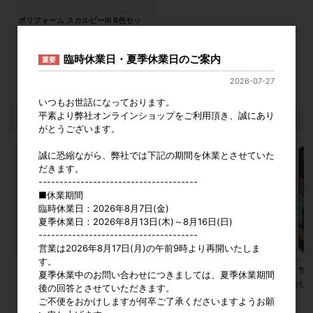
ポリフォーム スカルピーⅢ 6色セッ
ト 全4種
カタログ価格
1,350円〜
臨時休業日・夏季休業日のご案内
重要
2026-07-27
3
件中 1〜3件目
いつもお世話になっております。
平素より弊社オンラインショップをご利用頂き、誠にあり
おすすめ商品
がとうございます。
誠に恐縮ながら、弊社では下記の期間を休業とさせていた
だきます。
--------------------------------------
■休業期間
臨時休業日：2026年8月7日(金)
夏季休業日：2026年8月13日(木)～8月16日(日)
--------------------------------------
営業は2026年8月17日(月)の午前9時より再開いたしま
す。
ちいさなおひなさま
加賀谷木材 曲芸複葉機
ルミカ ゼ
夏季休業中のお問い合わせにつきましては、夏季休業期間
参考上代
860円
参考上代
2,000円
参考上代
後の回答とさせていただきます。
ご不便をおかけしますが何卒ご了承くださいますようお願