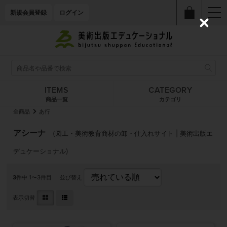
新規会員登録
ログイン
C
l
o
s
e
ITEMS
CATEGORY
商品一覧
カテゴリ
全商品
あ行
アシーナ
(図工・美術教育商材の卸・仕入れサイト | 美術出版エ
デュケーショナル)
3
件中 1〜3件目
並び替え
表示切替