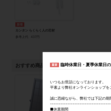
カンタン らくらく人の芯材
参考上代
437円
臨時休業日・夏季休業日
おすすめ商品
重要
いつもお世話になっております。
平素より弊社オンラインショップを
誠に恐縮ながら、弊社では下記の期
-----------------------------------
■休業期間