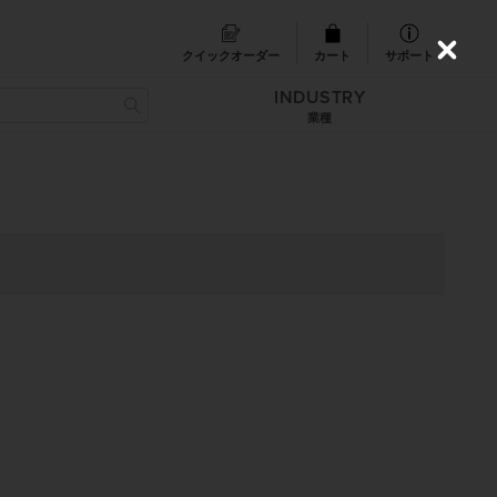
クイックオーダー
カート
サポート
C
l
INDUSTRY
o
s
業種
e