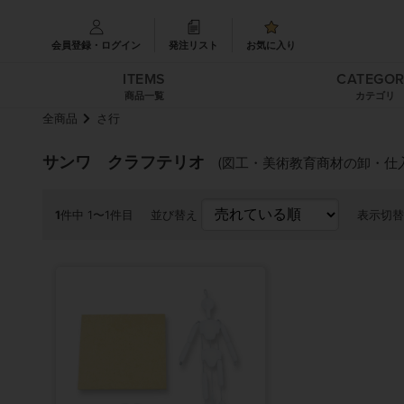
会員登録・ログイン
発注リスト
お気に入り
ITEMS
CATEGO
商品一覧
カテゴリ
全商品
さ行
サンワ クラフテリオ
(図工・美術教育商材の卸・仕入
1
件中 1〜1件目
並び替え
表示切替