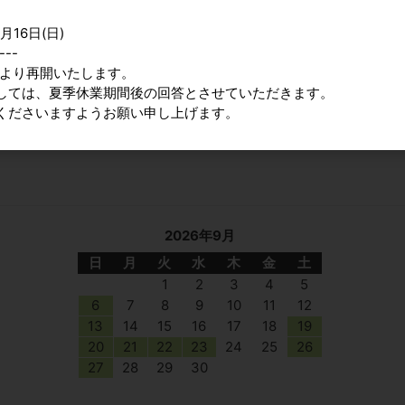
月16日(日)
---
9時より再開いたします。
しては、夏季休業期間後の回答とさせていただきます。
ンバス 綿 中
みやこ染 ティントプリントベーシッ
パジコ ジャンボ面
くださいますようお願い申し上げます。
クセット
カタログ価格
カタログ価格
4,720円〜
2026年9月
日
月
火
水
木
金
土
1
2
3
4
5
6
7
8
9
10
11
12
13
14
15
16
17
18
19
20
21
22
23
24
25
26
27
28
29
30