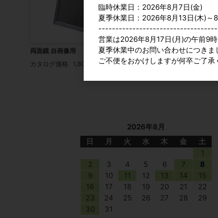
臨時休業日：2026年8月7日(金)
夏季休業日：2026年8月13日(木)～8
-----------------------------------
営業は2026年8月17日(月)の午前
夏季休業中のお問い合わせにつきま
両面鏡 自画像用
クレサン 正円型 張キャ
ご不便をおかけしますが何卒ご了承
目 全3サイズ
カタログ価格
1,800円
参考上代
500円
2026年8月
日
月
火
水
木
金
土
1
2
3
4
5
6
7
8
9
10
11
12
13
14
15
16
17
18
19
20
21
22
23
24
25
26
27
28
29
30
31