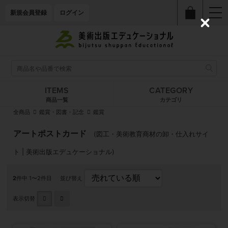
新規会員登録
ログイン
C
l
o
s
e
ITEMS
CATEGORY
商品一覧
カテゴリ
全商品
鑑賞・図書・記念
鑑賞
アートポストカード
(図工・美術教育商材の卸・仕入れサイ
ト | 美術出版エデュケーショナル)
2
件中 1〜2件目
並び替え
表示切替