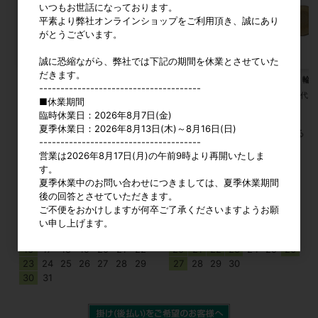
いつもお世話になっております。
平素より弊社オンラインショップをご利用頂き、誠にあり
がとうございます。
誠に恐縮ながら、弊社では下記の期間を休業とさせていた
だきます。
研磨用スポンジ
ジェスモナイトベーシックセット
広葉樹 輪切
--------------------------------------
参考上代
700円
カタログ価格
5,300円〜
参考上代
■休業期間
臨時休業日：2026年8月7日(金)
夏季休業日：2026年8月13日(木)～8月16日(日)
すべてのおすすめ商品を見る
--------------------------------------
営業は2026年8月17日(月)の午前9時より再開いたしま
す。
2026年8月
2026年9月
夏季休業中のお問い合わせにつきましては、夏季休業期間
日
月
火
水
木
金
土
日
月
火
水
木
金
土
後の回答とさせていただきます。
1
1
2
3
4
5
ご不便をおかけしますが何卒ご了承くださいますようお願
2
3
4
5
6
7
8
6
7
8
9
10
11
12
い申し上げます。
9
10
11
12
13
14
15
13
14
15
16
17
18
19
16
17
18
19
20
21
22
20
21
22
23
24
25
26
23
24
25
26
27
28
29
27
28
29
30
30
31