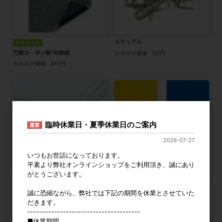
ステップル
オリジナル
万能カ－ボン紙 10枚組
カタログ価格
137円
カタログ価格
340円
臨時休業日・夏季休業日のご案内
重要
2026-07-27
いつもお世話になっております。
平素より弊社オンラインショップをご利用頂き、誠にあり
がとうございます。
発泡スチロール板(60倍発泡) 全4サ
カラーセロハン 全5色
イズ
誠に恐縮ながら、弊社では下記の期間を休業とさせていた
カタログ価格
260円〜
だきます。
カタログ価格
310円〜
--------------------------------------
■休業期間