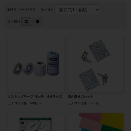
657
件中 1〜50件目
並び替え
表示切替
マスキングテープ 18m巻 全6サイズ
開き蝶番 Aセット
カタログ価格
140円〜
カタログ価格
195円