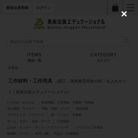
新規会員登録
ログイン
C
l
o
s
e
ITEMS
CATEGORY
商品一覧
カテゴリ
全商品
工作材料・工作用具
(図工・美術教育商材の卸・仕入れサイ
ト | 美術出版エデュケーショナル)
いろがみ・おりがみ
色画用紙・工作用紙・不織布・特殊紙
木の素材・ワイヤー
羽根・貝殻・ビーズ
食品容器
プラスチック・スチロール
綿・フェルト・布素材
モール・リボン・毛糸・ローブ
工作部品
はさみ・カッター・マット・クラフトパンチ
リサイクル工作用具
接着剤・テープ
転写・綴じ・穴あけ・計量用品