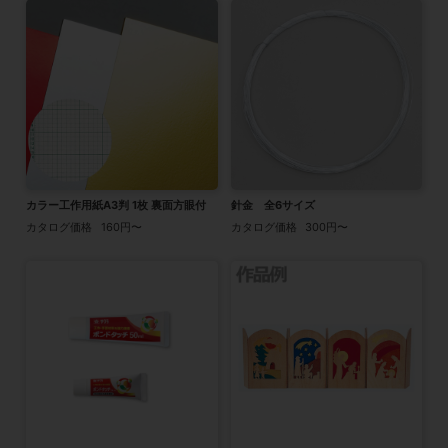
カラー工作用紙A3判 1枚 裏面方眼付
針金 全6サイズ
カタログ価格
160円〜
カタログ価格
300円〜