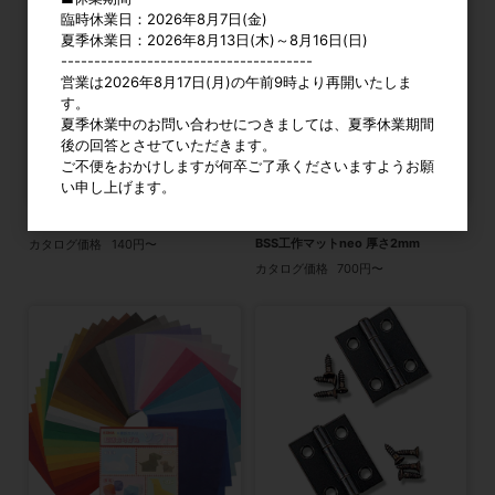
臨時休業日：2026年8月7日(金)
夏季休業日：2026年8月13日(木)～8月16日(日)
--------------------------------------
営業は2026年8月17日(月)の午前9時より再開いたしま
す。
夏季休業中のお問い合わせにつきましては、夏季休業期間
後の回答とさせていただきます。
ご不便をおかけしますが何卒ご了承くださいますようお願
い申し上げます。
キーホルダーくさり ゴールド 全4種
オリジナル
BSS工作マットneo 厚さ2mm
カタログ価格
140円〜
カタログ価格
700円〜