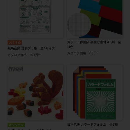
カラー工作用紙 裏面方眼付 A3判 全
11色
銀鳥産業 透明プラ板 全4サイズ
カタログ価格
75円〜
カタログ価格
150円〜
日本色研 カラードフォルム 全3種
オリジナル