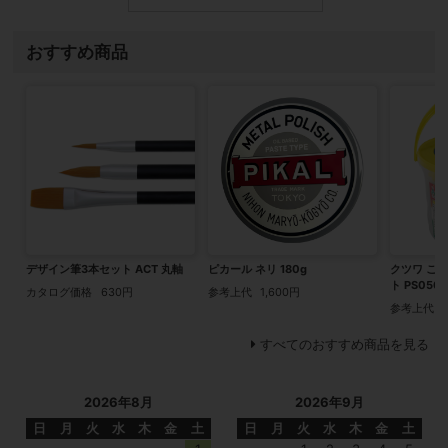
おすすめ商品
デザイン筆3本セット ACT 丸軸
ピカール ネリ 180g
クツワ こむ
ト PS050
カタログ価格
630円
参考上代
1,600円
参考上代
すべてのおすすめ商品を見る
2026年8月
2026年9月
日
月
火
水
木
金
土
日
月
火
水
木
金
土