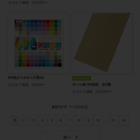
カタログ価格
1,000円〜
60色おりがみ (片面白)
オリジナル
ボール紙 50枚組 全3種
カタログ価格
240円〜
カタログ価格
2,500円〜
657
件中 1〜50件目
1
2
3
4
5
6
7
8
9
10
...
13
14