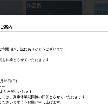
のご案内
ご利用頂き、誠にありがとうございます。
間を休業とさせていただきます。
サンドブラスト制作キット C
加賀谷木材 自由
---
カタログ価格
1,000円〜
参考上代
1,6
月16日(日)
---
9時より再開いたします。
しては、夏季休業期間後の回答とさせていただきます。
2026年9月
くださいますようお願い申し上げます。
日
月
火
水
木
金
土