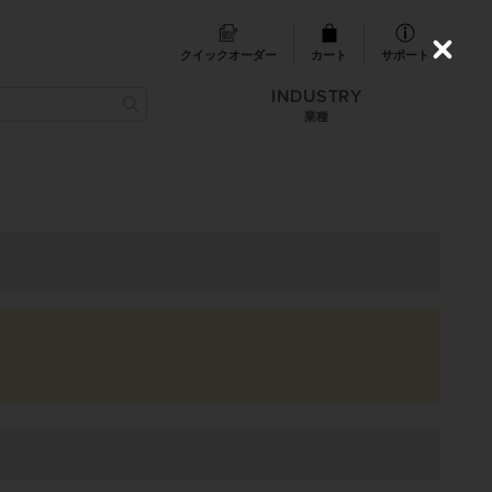
クイックオーダー
カート
サポート
C
l
INDUSTRY
o
s
業種
e