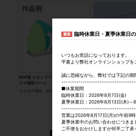
臨時休業日・夏季休業日
重要
いつもお世話になっております。
平素より弊社オンラインショップを
誠に恐縮ながら、弊社では下記の期
MDF板 スタンドベース コラージュボッ
シリコンプレート版画
-----------------------------------
クス補助ベース
カタログ価格
850円
■休業期間
カタログ価格
350円
臨時休業日：2026年8月7日(金)
夏季休業日：2026年8月13日(木)～8
-----------------------------------
営業は2026年8月17日(月)の午前
夏季休業中のお問い合わせにつきま
2026年8月
ご不便をおかけしますが何卒ご了承
日
月
火
水
木
金
土