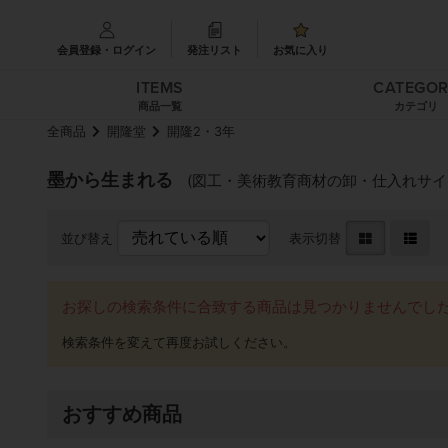
会員登録・ログイン
発注リスト
お気に入り
ITEMS
CATEGO
商品一覧
カテゴリ
全商品
開隆堂
開隆2・3年
墨から生まれる
(図工・美術教育商材の卸・仕入れサイト
並び替え
表示切替
お探しの検索条件に合致する商品は見つかりませんでし
おすすめ商品