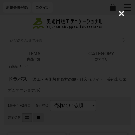
新規会員登録
ログイン
C
l
o
s
e
ITEMS
CATEGORY
商品一覧
カテゴリ
全商品
た行
ドラパス
(図工・美術教育商材の卸・仕入れサイト | 美術出版エ
デュケーショナル)
2
件中 1〜2件目
並び替え
表示切替