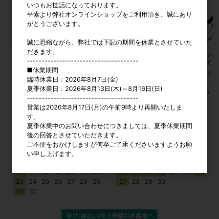
いつもお世話になっております。
平素より弊社オンラインショップをご利用頂き、誠にあり
がとうございます。
誠に恐縮ながら、弊社では下記の期間を休業とさせていた
だきます。
流木 SS 大 アソート 約200g
図工ドリル 上
デザイン筆 
--------------------------------------
3サイズ
参考上代
2,700円
カタログ価格
291円
■休業期間
カタログ価
臨時休業日：2026年8月7日(金)
夏季休業日：2026年8月13日(木)～8月16日(日)
すべてのおすすめ商品を見る
--------------------------------------
営業は2026年8月17日(月)の午前9時より再開いたしま
す。
2026年8月
2026年9月
夏季休業中のお問い合わせにつきましては、夏季休業期間
日
月
火
水
木
金
土
日
月
火
水
木
金
土
後の回答とさせていただきます。
1
1
2
3
4
5
ご不便をおかけしますが何卒ご了承くださいますようお願
2
3
4
5
6
7
8
6
7
8
9
10
11
12
い申し上げます。
9
10
11
12
13
14
15
13
14
15
16
17
18
19
16
17
18
19
20
21
22
20
21
22
23
24
25
26
23
24
25
26
27
28
29
27
28
29
30
30
31