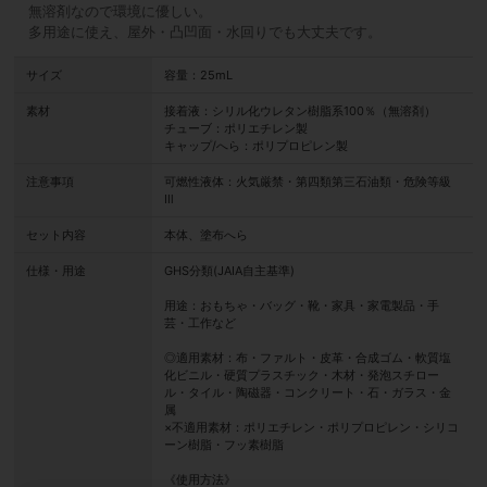
無溶剤なので環境に優しい。
多用途に使え、屋外・凸凹面・水回りでも大丈夫です。
サイズ
容量：25mL
素材
接着液：シリル化ウレタン樹脂系100％（無溶剤）
チューブ：ポリエチレン製
キャップ/へら：ポリプロピレン製
注意事項
可燃性液体：火気厳禁・第四類第三石油類・危険等級
Ⅲ
セット内容
本体、塗布へら
仕様・用途
GHS分類(JAIA自主基準)
用途：おもちゃ・バッグ・靴・家具・家電製品・手
芸・工作など
◎適用素材：布・ファルト・皮革・合成ゴム・軟質塩
化ビニル・硬質プラスチック・木材・発泡スチロー
ル・タイル・陶磁器・コンクリート・石・ガラス・金
属
×不適用素材：ポリエチレン・ポリプロピレン・シリコ
ーン樹脂・フッ素樹脂
《使用方法》