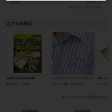
注文数
ご注文には
ログイン
してください
おすすめ商品
加賀谷木材 昆虫貯金箱
ジェスモナイトベーシックセット
BSS オー
参考上代
1,300円
カタログ価格
5,300円〜
カタログ価
すべてのおすすめ商品を見る
2026年8月
2026年9月