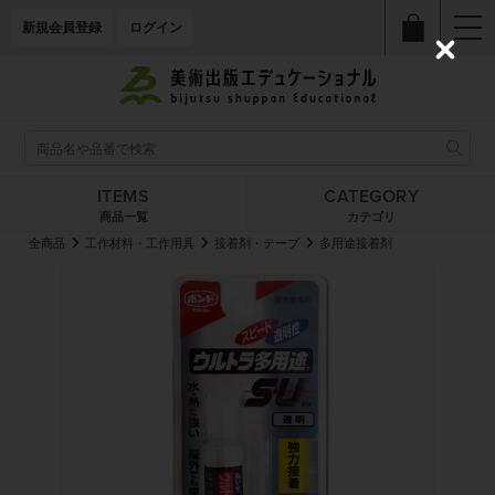
新規会員登録
ログイン
C
l
o
s
e
ITEMS
CATEGORY
商品一覧
カテゴリ
全商品
工作材料・工作用具
接着剤・テープ
多用途接着剤