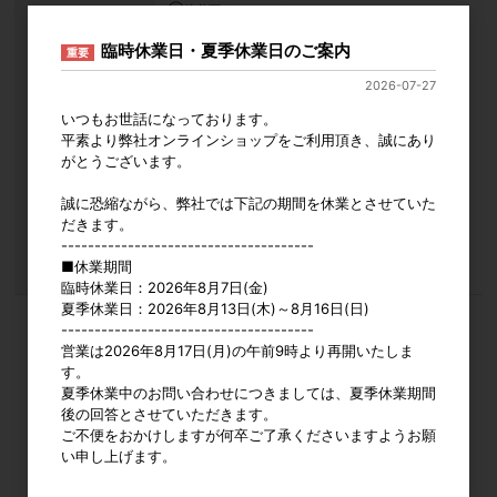
①接着面をキレイにする。
②片面に均一に塗り、すぐに張り合わせる。
③テープなどで固定して静かに置く。
臨時休業日・夏季休業日のご案内
重要
約2～3分で動きづらくなり、実用強度は1時間後、約2
4時間で完全硬化します。(目安条件：アクリル同士/約
2026-07-27
1～2cm角/23℃/湿度50％)
両面塗り：湿気を通さない材料同士で面積が広い場合
いつもお世話になっております。
は、両面にへらで薄く塗り、すぐに貼り合わせる。(塗
平素より弊社オンラインショップをご利用頂き、誠にあり
布から貼り合わせまで1分以内に作業を完了させる)
がとうございます。
※厚塗注意：厚く塗りすぎると、固まりが遅くなり、接
着の強さも弱くなります。
誠に恐縮ながら、弊社では下記の期間を休業とさせていた
《保管方法》
だきます。
開封後は使い切りを推奨しているが、残った場合はチ
--------------------------------------
ューブの口をキレイにして、チューブから空気を抜い
■休業期間
てキャップを閉めてください。
臨時休業日：2026年8月7日(金)
夏季休業日：2026年8月13日(木)～8月16日(日)
--------------------------------------
単品
営業は2026年8月17日(月)の午前9時より再開いたしま
品番
101480
す。
JANコード
4901490045921
夏季休業中のお問い合わせにつきましては、夏季休業期間
カタログ価格
700円
後の回答とさせていただきます。
ご不便をおかけしますが何卒ご了承くださいますようお願
販売価格
会員のみ公開
い申し上げます。
（単価 × 入数）