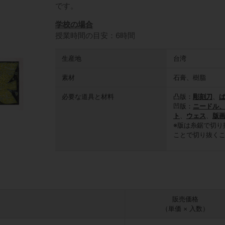
です。
学校の場合
授業時間の目安：6時間
生産地
台湾
素材
石膏、樹脂
必要な道具と材料
凸版：
彫刻刀
、
凹版：
ニードル
ト
、
ウェス
、
版
※版は糸鋸で切り
ことで切り抜く
販売価格
（単価 × 入数）