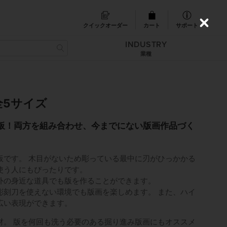
クイックオーダー
カート
サポート
C
l
INDUSTRY
o
s
業種
e
全5サイズ
板！両方を組み合わせ、今までにない版画作品づく
板です。 木目がないため彫っている最中に刃がひっかかる
使う人にもぴったりです。
外の身近な道具でも版を作ることができます。
彫刻刀を使えない環境でも版画を楽しめます。 また、ハイ
広い表現ができます。
材。 版を何回も洗う必要のある掘り進み版画にもオススメ