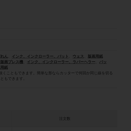
ばれん
、
インク、インクローラー、
バット
、
ウェス
、
版画用紙
、
版画プレス機
、
インク、インクローラー、
ラバーヘラー
、
バッ
画用紙
抜くこともできます。簡単な形ならカッターで何回か同じ線を切る
こともできます。
注文数