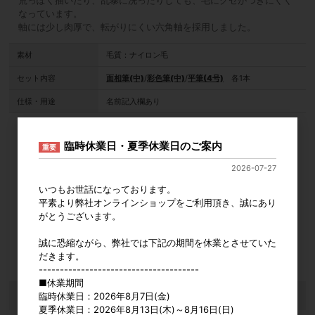
なっています。
軸には少し肉厚で、転がりにくい六角軸を採用しました。
素材
毛質：ナイロン毛
セット内容
面相筆(中)
/
彩色筆(中)
/
平筆(4号)
各1本
仕様・用途
名前記入欄あり
セット
臨時休業日・夏季休業日のご案内
重要
品番
031027
2026-07-27
カタログ価格
630円
いつもお世話になっております。
販売価格
会員のみ公開
平素より弊社オンラインショップをご利用頂き、誠にあり
（単価 × 入数）
がとうございます。
注文数
ご注文には
誠に恐縮ながら、弊社では下記の期間を休業とさせていた
ログイン
してください
だきます。
--------------------------------------
■休業期間
おすすめ商品
臨時休業日：2026年8月7日(金)
夏季休業日：2026年8月13日(木)～8月16日(日)