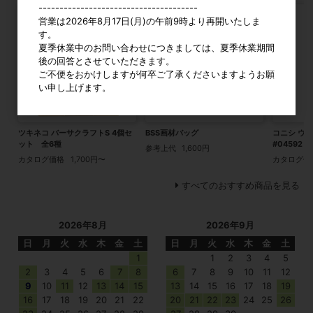
--------------------------------------
営業は2026年8月17日(月)の午前9時より再開いたしま
す。
夏季休業中のお問い合わせにつきましては、夏季休業期間
後の回答とさせていただきます。
ご不便をおかけしますが何卒ご了承くださいますようお願
い申し上げます。
ツキネコ バーサクラフトS 4個セ
BSS画材バッグ
コニシ ウ
ット 全6種
#04592
参考上代
1,600円
カタログ価格
1,700円〜
カタログ価
すべてのおすすめ商品を見る
2026年8月
2026年9月
日
月
火
水
木
金
土
日
月
火
水
木
金
土
1
1
2
3
4
5
2
3
4
5
6
7
8
6
7
8
9
10
11
12
9
10
11
12
13
14
15
13
14
15
16
17
18
19
16
17
18
19
20
21
22
20
21
22
23
24
25
26